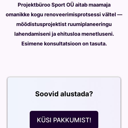
Projektbüroo Sport OÜ aitab maamaja
omanikke kogu renoveerimisprotsessi vältel —
mõõdistusprojektist ruumiplaneeringu
lahendamiseni ja ehitusloa menetluseni.
Esimene konsultatsioon on tasuta.
Soovid alustada?
KÜSI PAKKUMIST!