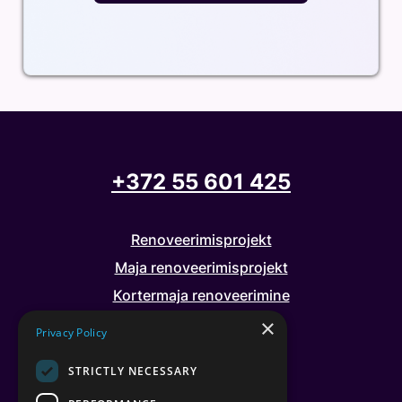
+372 55 601 425
Renoveerimisprojekt
Maja renoveerimisprojekt
Kortermaja renoveerimine
×
Privacy Policy
LITSENSID
STRICTLY NECESSARY
Tase Arhitekt 8