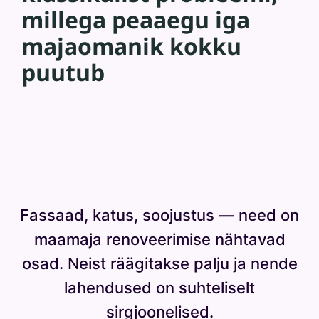
millega peaaegu iga
m
majaomanik kokku
a
puutub
k
s
a
b
?
M
Fassaad, katus, soojustus — need on
is
maamaja renoveerimise nähtavad
e
osad. Neist räägitakse palju ja nende
d
lahendused on suhteliselt
a
sirgjoonelised.
si