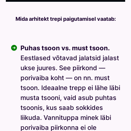
Mida arhitekt trepi paigutamisel vaatab:
Puhas tsoon vs. must tsoon.
Eestlased võtavad jalatsid jalast
ukse juures. See piirkond —
porivaiba koht — on nn. must
tsoon. Ideaalne trepp ei lähe läbi
musta tsooni, vaid asub puhtas
tsoonis, kus saab sokkides
liikuda. Vannituppa minek läbi
porivaiba piirkonna ei ole