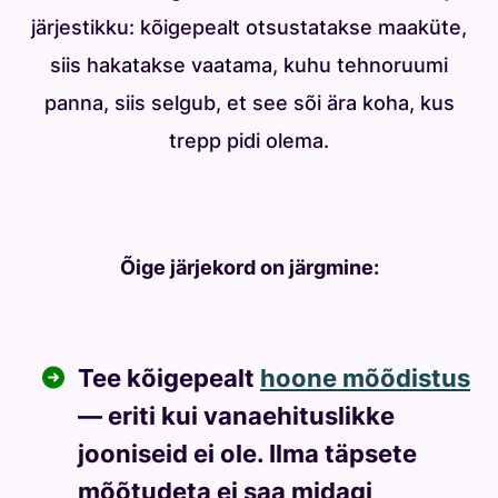
järjestikku: kõigepealt otsustatakse maaküte,
siis hakatakse vaatama, kuhu tehnoruumi
panna, siis selgub, et see sõi ära koha, kus
trepp pidi olema.
Õige järjekord on järgmine:
Tee kõigepealt
hoone mõõdistus
— eriti kui vanaehituslikke
jooniseid ei ole. Ilma täpsete
mõõtudeta ei saa midagi