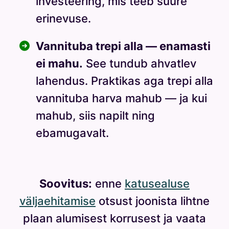
investeering, mis teeb suure
erinevuse.
Vannituba trepi alla — enamasti
ei mahu.
See tundub ahvatlev
lahendus. Praktikas aga trepi alla
vannituba harva mahub — ja kui
mahub, siis napilt ning
ebamugavalt.
Soovitus:
enne
katusealuse
väljaehitamise
otsust joonista lihtne
plaan alumisest korrusest ja vaata