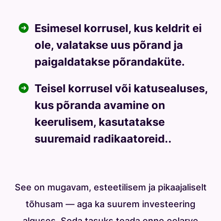
Esimesel korrusel, kus keldrit ei
ole, valatakse uus põrand ja
paigaldatakse põrandaküte.
Teisel korrusel või katusealuses,
kus põranda avamine on
keerulisem, kasutatakse
suuremaid radikaatoreid..
See on mugavam, esteetilisem ja pikaajaliselt
tõhusam — aga ka suurem investeering
alguses. Seda tasuks teada enne eelarve