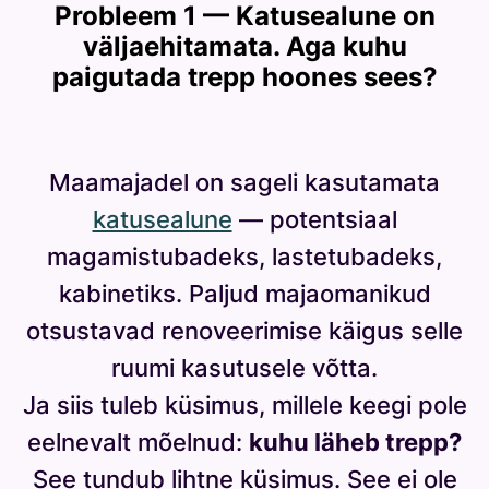
Probleem 1 — Katusealune on
e
väljaehitamata. Aga kuhu
?
paigutada trepp hoones sees?
Maamajadel on sageli kasutamata
katusealune
— potentsiaal
magamistubadeks, lastetubadeks,
kabinetiks. Paljud majaomanikud
otsustavad renoveerimise käigus selle
ruumi kasutusele võtta.
Ja siis tuleb küsimus, millele keegi pole
eelnevalt mõelnud:
kuhu läheb trepp?
See tundub lihtne küsimus. See ei ole