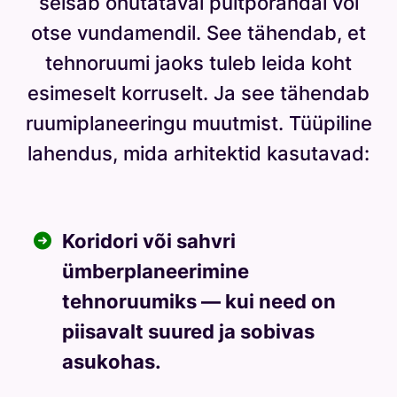
seisab õhutataval puitpõrandal või
otse vundamendil. See tähendab, et
tehnoruumi jaoks tuleb leida koht
esimeselt korruselt. Ja see tähendab
ruumiplaneeringu muutmist. Tüüpiline
lahendus, mida arhitektid kasutavad:
Koridori või sahvri
ümberplaneerimine
tehnoruumiks — kui need on
piisavalt suured ja sobivas
asukohas.