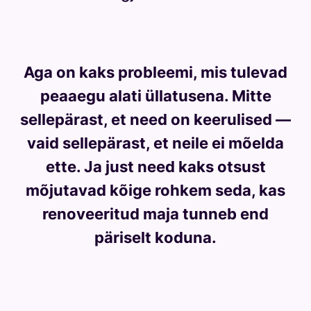
?
P
Aga on kaks probleemi, mis tulevad
ol
peaaegu alati üllatusena. Mitte
e
sellepärast, et need on keerulised —
h
vaid sellepärast, et neile ei mõelda
o
ette. Ja just need kaks otsust
o
mõjutavad kõige rohkem seda, kas
n
renoveeritud maja tunneb end
e
päriselt koduna.
pl
a
a
n