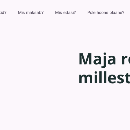
tid?
Mis maksab?
Mis edasi?
Pole hoone plaane?
Maja 
milles