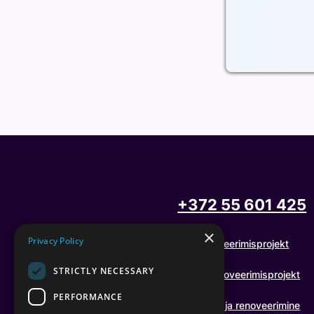
+372 55 601 425
×
Privacy Policy
Renoveerimisprojekt
STRICTLY NECESSARY
Maja renoveerimisprojekt
PERFORMANCE
Kortermaja renoveerimine