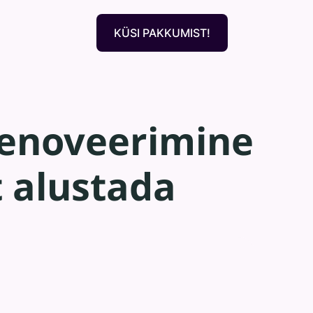
KÜSI PAKKUMIST!
renoveerimine
t alustada