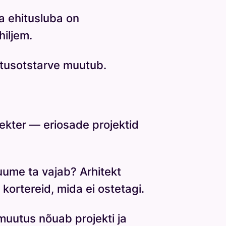
a ehitusluba on
iljem.
tusotstarve muutub.
elekter — eriosade projektid
ruume ta vajab? Arhitekt
kortereid, mida ei ostetagi.
muutus nõuab projekti ja