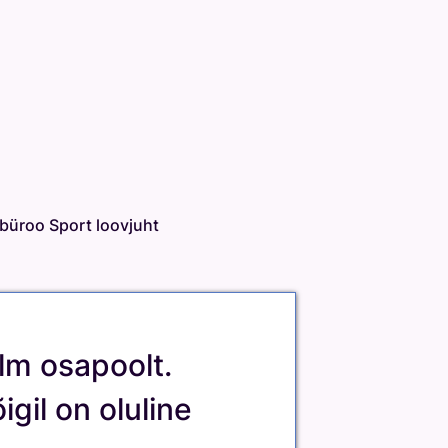
ktbüroo Sport loovjuht
lm osapoolt.
igil on oluline