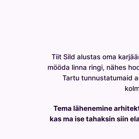
Tiit Sild alustas oma karjää
mööda linna ringi, nähes hoo
Tartu tunnustatumaid a
kolm
Tema lähenemine arhitektu
kas ma ise tahaksin siin e