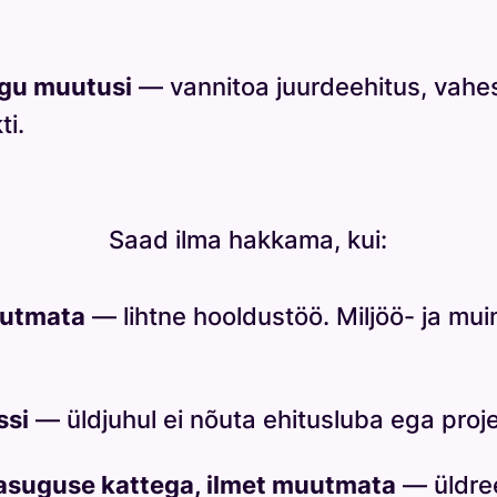
ngu muutusi
— vannitoa juurdeehitus, vahe
ti.
Saad ilma hakkama, kui:
uutmata
— lihtne hooldustöö. Miljöö- ja muins
ssi
— üldjuhul ei nõuta ehitusluba ega proje
asuguse kattega, ilmet muutmata
— üldree