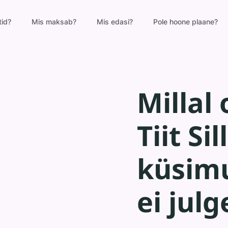
tid?
Mis maksab?
Mis edasi?
Pole hoone plaane?
Millal 
Tiit Si
küsimu
ei jul