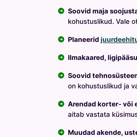
Soovid maja soojus
kohustuslikud. Vale 
Planeerid
juurdeehit
Ilmakaared, ligipääs
Soovid tehnosüste
on kohustuslikud ja v
Arendad korter- või
aitab vastata küsimus
Muudad akende, uste 