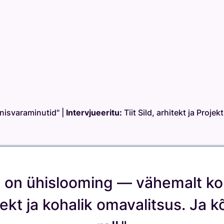
nisvaraminutid" |
Intervjueeritu:
Tiit Sild, arhitekt ja Proje
r on ühislooming — vähemalt ko
kt ja kohalik omavalitsus. Ja kõ