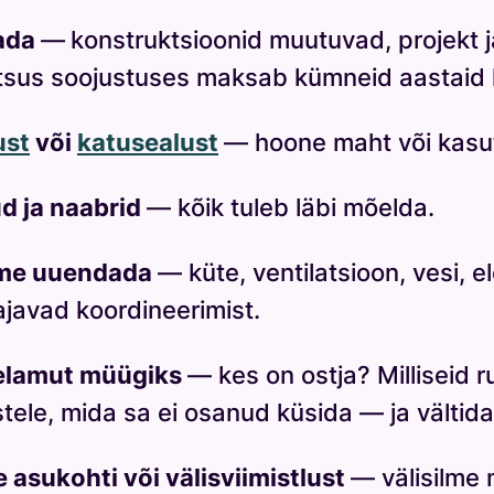
tada
—
konstruktsioonid muutuvad, projekt j
otsus soojustuses maksab kümneid aastaid h
ust
või
katusealust
— hoone maht või kasu
ud ja naabrid
— kõik tuleb läbi mõelda.
eme uuendada
— küte, ventilatsioon, vesi, 
ajavad koordineerimist.
 elamut müügiks
— kes on ostja? Milliseid 
tele, mida sa ei osanud küsida — ja vältida 
asukohti või välisviimistlust
— välisilme 