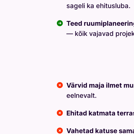
sageli ka ehitusluba.
Teed ruumiplaneeri
— kõik vajavad projek
Värvid maja ilmet m
eelnevalt.
Ehitad katmata terra
Vahetad katuse sam