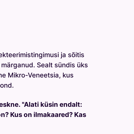
ekteerimistingimusi ja sõitis
ei märganud. Sealt sündis üks
ne Mikro-Veneetsia, kus
kond.
skne. "Alati küsin endalt:
 on? Kus on ilmakaared? Kas