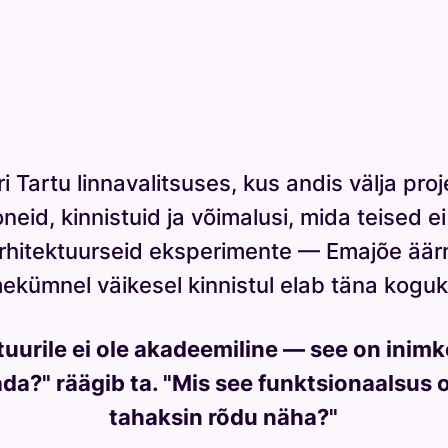
ri Tartu linnavalitsuses, kus andis välja proj
neid, kinnistuid ja võimalusi, mida teised 
rhitektuurseid eksperimente — Emajõe äär
ekümnel väikesel kinnistul elab täna kogu
urile ei ole akadeemiline — see on inimke
lada?" räägib ta. "Mis see funktsionaalsus
tahaksin rõdu näha?"