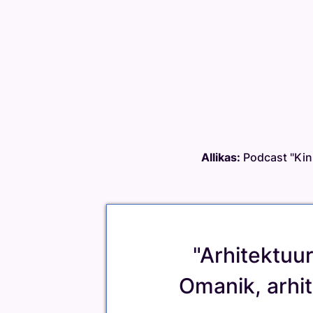
Allikas:
Podcast "Kin
"Arhitektuu
Omanik, arhite