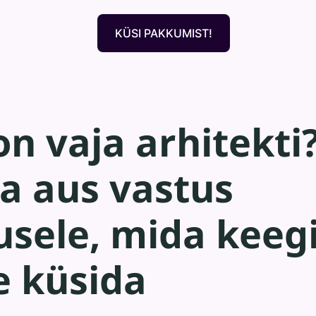
KÜSI PAKKUMIST!
on vaja arhitekti
lla aus vastus
sele, mida keeg
ge küsida